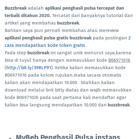
Buzzbreak
adalah
aplikasi penghasil pulsa tercepat dan
terbaik ditahun 2020.
Tercatat dari banyaknya tutorial dan
artikel yang membahas
buzzbreak
.
Bahkan saya pun pernah membahas atau mereview
aplikasi penghasil pulsa gratis buzzbreak
pada postingan
2
cara mendapatkan kode token gratis
.
Pada step
buzzbreak
ini sangat unik menurut saya,karena
bisa di tuyul hanya dengan memasukkan kode
B06971016
(
http://bit.ly/39RLP91
). Ketika kalian memasukkan kode
B06971016 pada kolom rujukan,maka secara otomatis
kalian akan mendapatkan 10.000 . Silahkan kalian
download melalui link bitly diatas dan wajib memasukkan
kode B06971026 pada saat pertama kali mendaftar agar
kalian bisa langsung mendapatkan 10.000 dari
buzzbreak
.
MyBeb Penghasil Pulsa instans