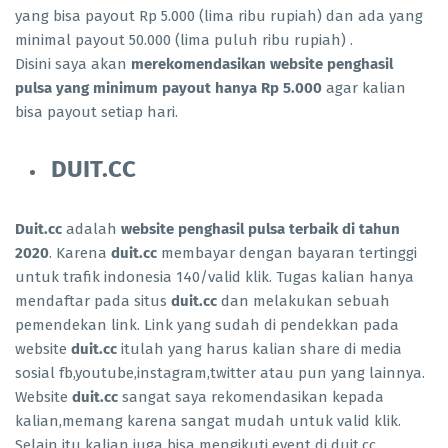
yang bisa payout Rp 5.000 (lima ribu rupiah) dan ada yang
minimal payout 50.000 (lima puluh ribu rupiah) .
Disini saya akan
merekomendasikan website penghasil
pulsa yang minimum payout hanya Rp 5.000
agar kalian
bisa payout setiap hari.
DUIT.CC
Duit.cc
adalah
website penghasil pulsa terbaik di tahun
2020
. Karena
duit.cc
membayar dengan bayaran tertinggi
untuk trafik indonesia 140/valid klik. Tugas kalian hanya
mendaftar pada situs
duit.cc
dan melakukan sebuah
pemendekan link. Link yang sudah di pendekkan pada
website
duit.cc
itulah yang harus kalian share di media
sosial fb,youtube,instagram,twitter atau pun yang lainnya.
Website
duit.cc
sangat saya rekomendasikan kepada
kalian,memang karena sangat mudah untuk valid klik.
Selain itu kalian juga bisa
mengikuti event di duit.cc