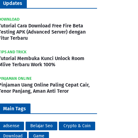
Updates
DOWNLOAD
Tutorial Cara Download Free Fire Beta
Testing APK (Advanced Server) dengan
Fitur Terbaru
TIPS AND TRICK
Tutorial Membuka Kunci Unlock Room
Mlive Terbaru Work 100%
PINJAMAN ONLINE
Pinjaman Uang Online Paling Cepat Cair,
Tenor Panjang, Aman Anti Teror
Main Tags
adsense
Belajar Seo
Crypto & Coin
Download
Game