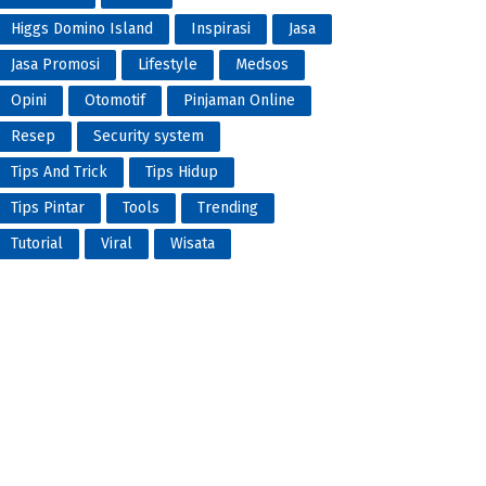
Higgs Domino Island
Inspirasi
Jasa
Jasa Promosi
Lifestyle
Medsos
Opini
Otomotif
Pinjaman Online
Resep
Security system
Tips And Trick
Tips Hidup
Tips Pintar
Tools
Trending
Tutorial
Viral
Wisata