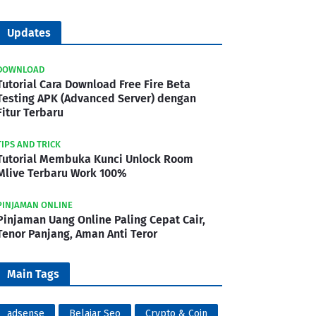
Updates
DOWNLOAD
Tutorial Cara Download Free Fire Beta
Testing APK (Advanced Server) dengan
Fitur Terbaru
TIPS AND TRICK
Tutorial Membuka Kunci Unlock Room
Mlive Terbaru Work 100%
PINJAMAN ONLINE
Pinjaman Uang Online Paling Cepat Cair,
Tenor Panjang, Aman Anti Teror
Main Tags
adsense
Belajar Seo
Crypto & Coin