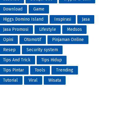
Download
Game
Higgs Domino Island
Inspirasi
Jasa
Jasa Promosi
Lifestyle
Medsos
Opini
Otomotif
Pinjaman Online
Resep
Security system
Tips And Trick
Tips Hidup
Tips Pintar
Tools
Trending
Tutorial
Viral
Wisata