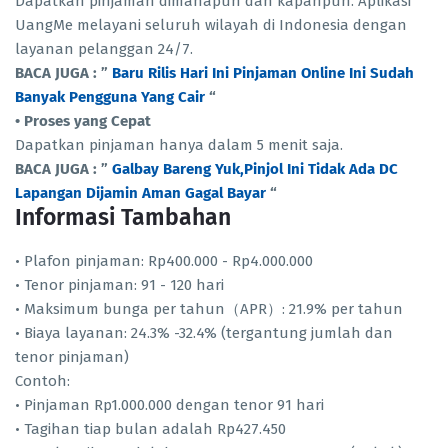
Dapatkan pinjaman dimanapun dan kapanpun. Aplikasi
UangMe melayani seluruh wilayah di Indonesia dengan
layanan pelanggan 24/7.
BACA JUGA : ”
Baru Rilis Hari Ini Pinjaman Online Ini Sudah
Banyak Pengguna Yang Cair
“
• Proses yang Cepat
Dapatkan pinjaman hanya dalam 5 menit saja.
BACA JUGA : ”
Galbay Bareng Yuk,Pinjol Ini Tidak Ada DC
Lapangan Dijamin Aman Gagal Bayar
“
Informasi Tambahan
• Plafon pinjaman: Rp400.000 - Rp4.000.000
• Tenor pinjaman: 91 - 120 hari
• Maksimum bunga per tahun（APR）: 21.9% per tahun
• Biaya layanan: 24.3% -32.4% (tergantung jumlah dan
tenor pinjaman)
Contoh:
• Pinjaman Rp1.000.000 dengan tenor 91 hari
• Tagihan tiap bulan adalah Rp427.450