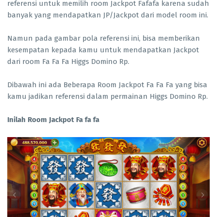
referensi untuk memilih room Jackpot Fafafa karena sudah
banyak yang mendapatkan JP/Jackpot dari model room ini.
Namun pada gambar pola referensi ini, bisa memberikan
kesempatan kepada kamu untuk mendapatkan Jackpot
dari room Fa Fa Fa Higgs Domino Rp.
Dibawah ini ada Beberapa Room Jackpot Fa Fa Fa yang bisa
kamu jadikan referensi dalam permainan Higgs Domino Rp.
Inilah Room Jackpot Fa fa fa