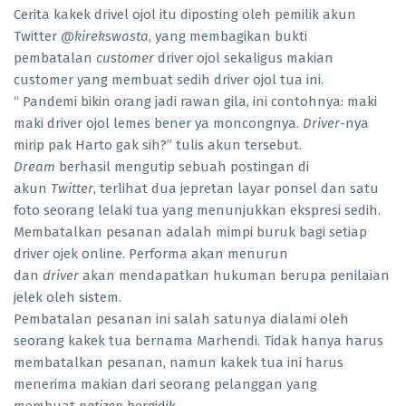
Cerita kakek drivel ojol itu diposting oleh pemilik akun
Twitter
@kirekswasta
, yang membagikan bukti
pembatalan
customer
driver ojol sekaligus makian
customer yang membuat sedih driver ojol tua ini.
“ Pandemi bikin orang jadi rawan gila, ini contohnya: maki
maki driver ojol lemes bener ya moncongnya.
Driver
-nya
mirip pak Harto gak sih?” tulis akun tersebut.
Dream
berhasil mengutip sebuah postingan di
akun
Twitter
, terlihat dua jepretan layar ponsel dan satu
foto seorang lelaki tua yang menunjukkan ekspresi sedih.
Membatalkan pesanan adalah mimpi buruk bagi setiap
driver ojek online. Performa akan menurun
dan
driver
akan mendapatkan hukuman berupa penilaian
jelek oleh sistem.
Pembatalan pesanan ini salah satunya dialami oleh
seorang kakek tua bernama Marhendi. Tidak hanya harus
membatalkan pesanan, namun kakek tua ini harus
menerima makian dari seorang pelanggan yang