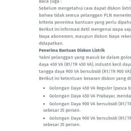
Baca Juga :
Sebelum mengetahui cara dapat diskon listrik
bahwa tidak semua pelanggan PLN menerima b
kriteria penerima bantuan yang perlu dipah
Berikut ini informasi detil mengenai siapa s
biaya abonemen, maupun diskon biaya reken
didapatkan.
Penerima Bantuan Diskon Listrik
Yakni pelanggan yang masuk ke dalam golong
daya 450 VA (B1/TR 450 VA), industri kecil d
tangga daya 900 VA bersubsidi (R1/TR 900 VA)
Berikut ini ketentuan besaran diskon yang d
Golongan Daya 450 VA Reguler (pasca b
Golongan Daya 450 VA Prabayar, menda
Golongan Daya 900 VA bersubsidi (R1/T
sebesar 25 persen.
Golongan Daya 900 VA bersubsidi (R1/T
sebesar 25 persen.