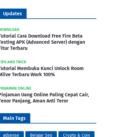
Updates
DOWNLOAD
Tutorial Cara Download Free Fire Beta
Testing APK (Advanced Server) dengan
Fitur Terbaru
TIPS AND TRICK
Tutorial Membuka Kunci Unlock Room
Mlive Terbaru Work 100%
PINJAMAN ONLINE
Pinjaman Uang Online Paling Cepat Cair,
Tenor Panjang, Aman Anti Teror
Main Tags
adsense
Belajar Seo
Crypto & Coin