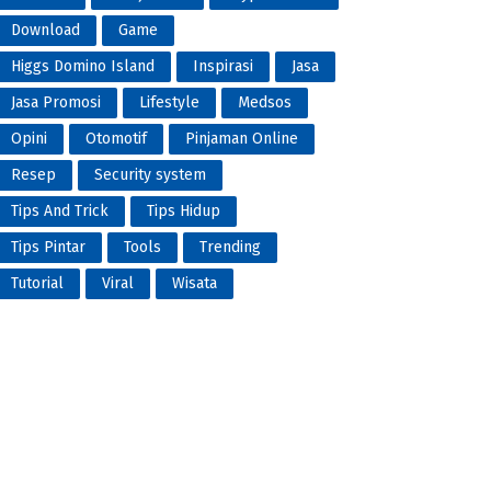
Download
Game
Higgs Domino Island
Inspirasi
Jasa
Jasa Promosi
Lifestyle
Medsos
Opini
Otomotif
Pinjaman Online
Resep
Security system
Tips And Trick
Tips Hidup
Tips Pintar
Tools
Trending
Tutorial
Viral
Wisata