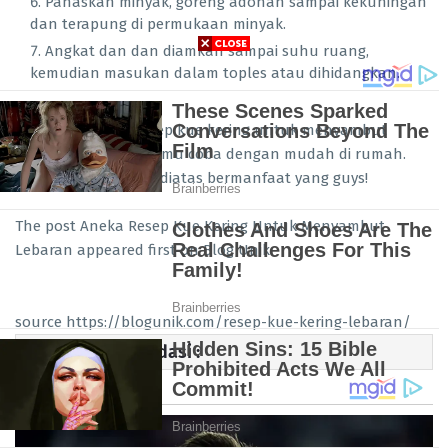
Panaskan minyak, goreng adonan sampai kekuningan
dan terapung di permukaan minyak.
Angkat dan dan diamkan sampai suhu ruang,
kemudian masukan dalam toples atau dihidangkan.
Itu dia beberapa resep kue kering untuk menyambut
lebaran yang bisa kamu coba dengan mudah di rumah.
Semoga resep-resep diatas bermanfaat yang guys!
The post Aneka Resep Kue Kering Untuk Menyambut
Lebaran appeared first on Blog Unik.
source https://blogunik.com/resep-kue-kering-lebaran/
Artikel Rekomendasi :