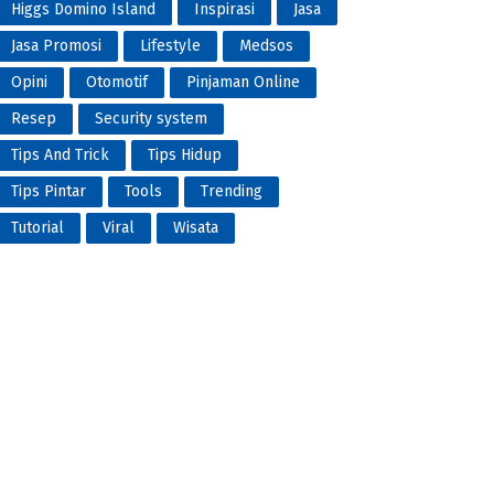
Higgs Domino Island
Inspirasi
Jasa
Jasa Promosi
Lifestyle
Medsos
Opini
Otomotif
Pinjaman Online
Resep
Security system
Tips And Trick
Tips Hidup
Tips Pintar
Tools
Trending
Tutorial
Viral
Wisata