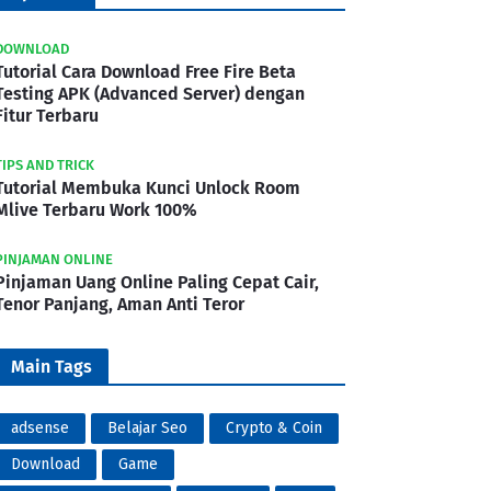
DOWNLOAD
Tutorial Cara Download Free Fire Beta
Testing APK (Advanced Server) dengan
Fitur Terbaru
TIPS AND TRICK
Tutorial Membuka Kunci Unlock Room
Mlive Terbaru Work 100%
PINJAMAN ONLINE
Pinjaman Uang Online Paling Cepat Cair,
Tenor Panjang, Aman Anti Teror
Main Tags
adsense
Belajar Seo
Crypto & Coin
Download
Game