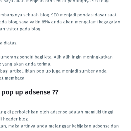
 saya akan menjelaskan sedikit pentingnya SEO bagi
kembangnya sebuah blog. SEO menjadi pondasi dasar saat
ada blog, saya yakin 85% anda akan mengalami kegagalan
an visitor pada blog.
a diatas.
merang sendiri bagi kita. Alih alih ingin meningkatkan
e yang akan anda terima.
bagi artikel, iklan pop up juga menjadi sumber anda
saat membaca.
n pop up adsense ??
yang di perbolehkan oleh adsense adalah memiliki tinggi
di header blog.
kan, maka artinya anda melanggar kebijakan adsense dan