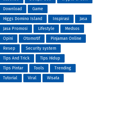
Download
Game
Higgs Domino Island
Inspirasi
Jasa
Jasa Promosi
Lifestyle
Medsos
Opini
Otomotif
Pinjaman Online
Resep
Security system
Tips And Trick
Tips Hidup
Tips Pintar
Tools
Trending
Tutorial
Viral
Wisata