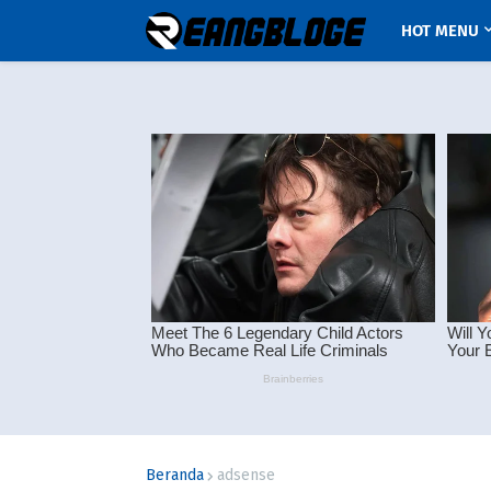
HOT MENU
Beranda
adsense