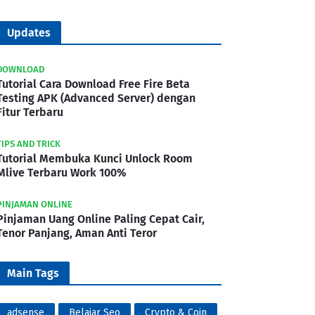
Updates
DOWNLOAD
Tutorial Cara Download Free Fire Beta
Testing APK (Advanced Server) dengan
Fitur Terbaru
TIPS AND TRICK
Tutorial Membuka Kunci Unlock Room
Mlive Terbaru Work 100%
PINJAMAN ONLINE
Pinjaman Uang Online Paling Cepat Cair,
Tenor Panjang, Aman Anti Teror
Main Tags
adsense
Belajar Seo
Crypto & Coin