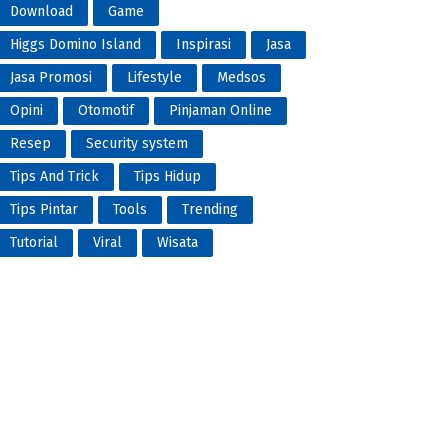
Download
Game
Higgs Domino Island
Inspirasi
Jasa
Jasa Promosi
Lifestyle
Medsos
Opini
Otomotif
Pinjaman Online
Resep
Security system
Tips And Trick
Tips Hidup
Tips Pintar
Tools
Trending
Tutorial
Viral
Wisata