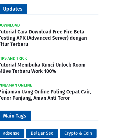
Updates
DOWNLOAD
Tutorial Cara Download Free Fire Beta
Testing APK (Advanced Server) dengan
Fitur Terbaru
TIPS AND TRICK
Tutorial Membuka Kunci Unlock Room
Mlive Terbaru Work 100%
PINJAMAN ONLINE
Pinjaman Uang Online Paling Cepat Cair,
Tenor Panjang, Aman Anti Teror
Main Tags
adsense
Belajar Seo
Crypto & Coin