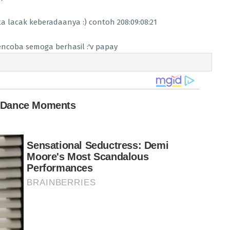
ta lacak keberadaanya :) contoh 208:09:08:21
encoba semoga berhasil :'v papay