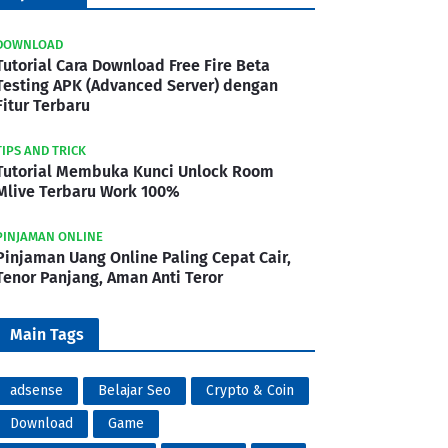
DOWNLOAD
Tutorial Cara Download Free Fire Beta
Testing APK (Advanced Server) dengan
Fitur Terbaru
TIPS AND TRICK
Tutorial Membuka Kunci Unlock Room
Mlive Terbaru Work 100%
PINJAMAN ONLINE
Pinjaman Uang Online Paling Cepat Cair,
Tenor Panjang, Aman Anti Teror
Main Tags
adsense
Belajar Seo
Crypto & Coin
Download
Game