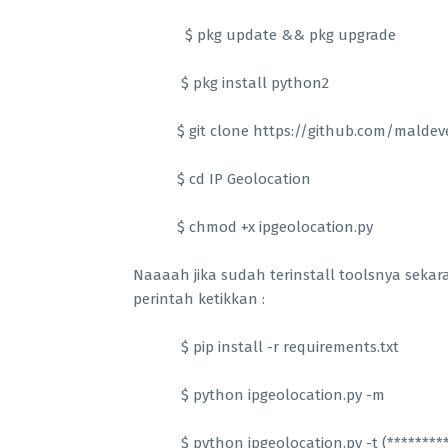
$ pkg update && pkg upgrade
$ pkg install python2
$ git clone https://github.com/maldeve
$ cd IP Geolocation
$ chmod +x ipgeolocation.py
Naaaah jika sudah terinstall toolsnya sekar
perintah ketikkan :
$ pip install -r requirements.txt
$ python ipgeolocation.py -m
$ python ipgeolocation.py -t (*********