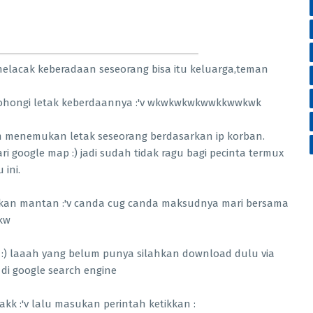
melacak keberadaan seseorang bisa itu keluarga,teman
ohongi letak keberdaannya :'v wkwkwkwkwwkkwwkwk
am menemukan letak seseorang berdasarkan ip korban.
ri google map :) jadi sudah tidak ragu bagi pecinta termux
ini.
kan mantan :'v canda cug canda maksudnya mari bersama
kw
:) laaah yang belum punya silahkan download dulu via
 di google search engine
k :'v lalu masukan perintah ketikkan :